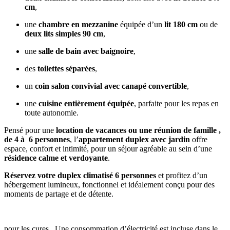
cm
,
une
chambre en mezzanine
équipée d’un
lit 180 cm
ou de
deux lits simples 90 cm
,
une
salle de bain avec baignoire
,
des
toilettes séparées
,
un
coin salon convivial avec canapé convertible
,
une
cuisine entièrement équipée
, parfaite pour les repas en
toute autonomie.
Pensé pour une
location de vacances ou une réunion de famille ,
de 4 à 6 personnes
, l’
appartement duplex avec jardin
offre
espace, confort et intimité, pour un séjour agréable au sein d’une
résidence calme et verdoyante
.
Réservez votre duplex climatisé 6 personnes
et profitez d’un
hébergement lumineux, fonctionnel et idéalement conçu pour des
moments de partage et de détente.
pour les cures , Une consommation d’électricité est incluse dans le