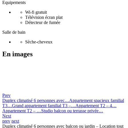
Equipements
Wi-fi gratuit
Télévision écran plat
Détecteur de fumée
Salle de bain
Sèche-cheveux
En images
Prev
Duplex climatisé 6 personnes avec…
Appartement spacieux familial
T3…
Grand appartement familial T3 –…
Appartement T2 – 4…
Appartement T2 – …
Studio balcon ou terrasse privée…
Next
prev
next
Duplex climatisé 6 personnes avec balcon ou jardin – Location tout