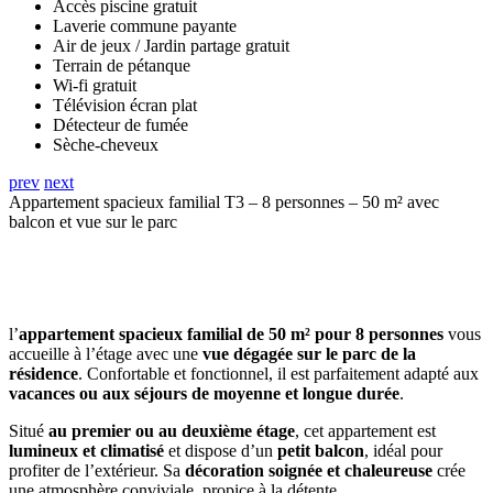
Accès piscine gratuit
Laverie commune payante
Air de jeux / Jardin partage gratuit
Terrain de pétanque
Wi-fi gratuit
Télévision écran plat
Détecteur de fumée
Sèche-cheveux
prev
next
Appartement spacieux familial T3 – 8 personnes – 50 m² avec
balcon et vue sur le parc
l’
appartement spacieux familial de 50 m² pour 8 personnes
vous
accueille à l’étage avec une
vue dégagée sur le parc de la
résidence
. Confortable et fonctionnel, il est parfaitement adapté aux
vacances ou aux séjours de moyenne et longue durée
.
Situé
au premier ou au deuxième étage
, cet appartement est
lumineux et climatisé
et dispose d’un
petit balcon
, idéal pour
profiter de l’extérieur. Sa
décoration soignée et chaleureuse
crée
une atmosphère conviviale, propice à la détente.