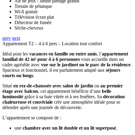
Air de jeux / Jardin partage gratuit
Terrain de pétanque
Wi-fi gratuit
Télévision écran plat
Détecteur de fumée
Sèche-cheveux
prev
next
Appartement T2 – 4 à 6 pers – Location tout confort
Idéal pour les
vacances en famille ou entre amis
, l’
appartement
familial de 42 m² pour 4 à 6 personnes
vous accueille dans un
cadre agréable avec
vue sur le jardinet ou le parc de la résidence
.
Spacieux et fonctionnel, il est parfaitement adapté aux
séjours
courts ou longs
.
Situé
en rez-de-chaussée avec salon de jardin
ou
au premier
étage avec balcon
, cet appartement bénéficie d’une
belle
luminosité
grâce à sa baie vitrée et à ses fenêtres. Sa
décoration
chaleureuse et conviviale
crée une atmosphère idéale pour se
détendre après une journée de découverte.
L’appartement se compose de :
une
chambre avec un lit double et un lit superposé
,