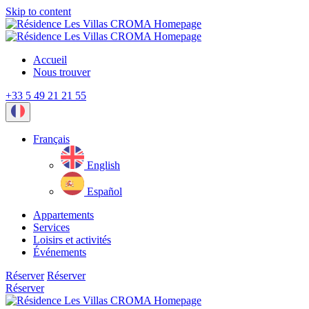
Skip to content
Accueil
Nous trouver
+33 5 49 21 21 55
Current
language:
Français
English
Español
Appartements
Services
Loisirs et activités
Événements
Réserver
Réserver
Réserver
Close